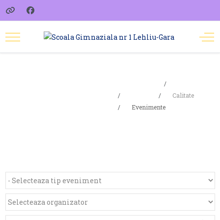
Sunteți aici:
Acasa
Evenimente
Școala
Calitate
Evenimente