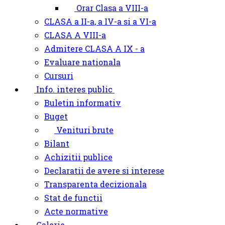
Orar Clasa a VIII-a
CLASA a II-a, a IV-a si a VI-a
CLASA A VIII-a
Admitere CLASA A IX - a
Evaluare nationala
Cursuri
Info. interes public
Buletin informativ
Buget
Venituri brute
Bilant
Achizitii publice
Declaratii de avere si interese
Transparenta decizionala
Stat de functii
Acte normative
Galerie