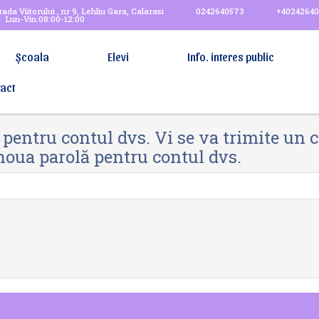
ada Viitorului , nr 9, Lehliu Gara, Calarasi
0242640573
+4024264
Lun-Vin:08:00-12:00
Școala
Elevi
Info. interes public
act
entru contul dvs. Vi se va trimite un co
 noua parolă pentru contul dvs.