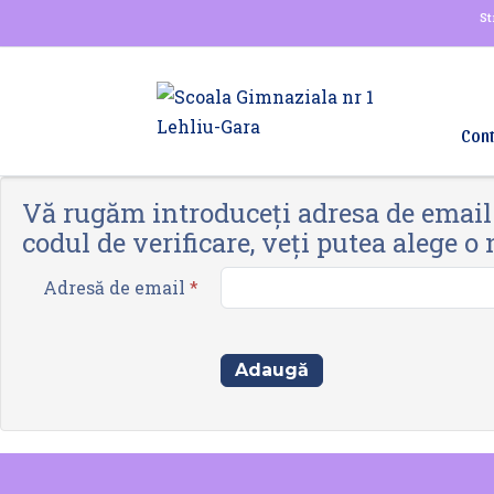
Str
Cont
Vă rugăm introduceți adresa de email p
codul de verificare, veți putea alege o
Adresă de email
*
Adaugă