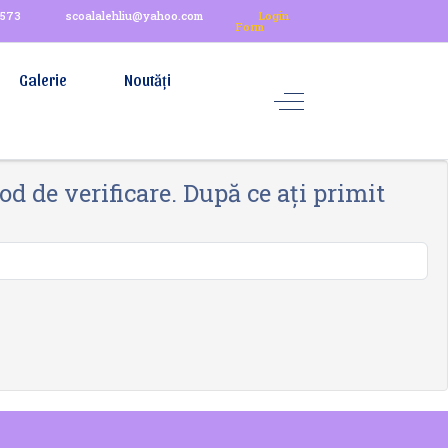
0573
scoalalehliu@yahoo.com
Login
Form
Galerie
Noutăți
d de verificare. După ce ați primit