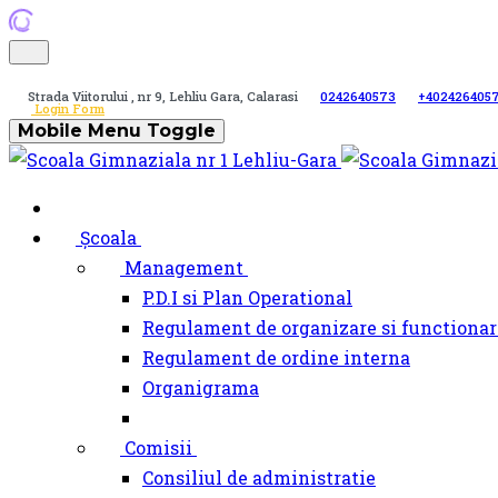
Strada Viitorului , nr 9, Lehliu Gara, Calarasi
0242640573
+402426405
Login Form
Mobile Menu Toggle
Școala
Management
P.D.I si Plan Operational
Regulament de organizare si functionar
Regulament de ordine interna
Organigrama
Comisii
Consiliul de administratie