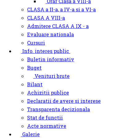
Orar Clasa a VIII-a
CLASA a II-a, a IV-a si a VI-a
CLASA A VIII-a
Admitere CLASA A IX - a
Evaluare nationala
Cursuri
Info. interes public
Buletin informativ
Buget
Venituri brute
Bilant
Achizitii publice
Declaratii de avere si interese
Transparenta decizionala
Stat de functii
Acte normative
Galerie