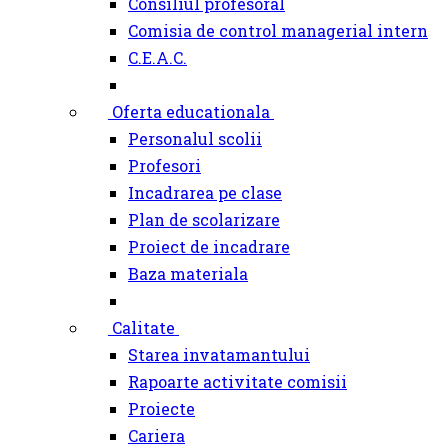
Consiliul profesoral
Comisia de control managerial intern
C.E.A.C.
Oferta educationala
Personalul scolii
Profesori
Incadrarea pe clase
Plan de scolarizare
Proiect de incadrare
Baza materiala
Calitate
Starea invatamantului
Rapoarte activitate comisii
Proiecte
Cariera