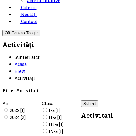
Acte normative
Galerie
Noutăți
Contact
Off-Canvas Toggle
Activități
Sunteți aici:
Acasa
Elevi
Activități
Filter Activitati
An
Clasa
2022 [1]
I-a [1]
Activitati
2024 [2]
II-a [1]
III-a [1]
IV-a [1]