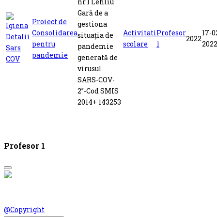
nr.1 Lehliu
Gară de a
Proiect de
gestiona
Consolidarea
Activitati
Profesor
17-0
situația de
2022
pentru
scolare
1
202
pandemie
pandemie
generată de
virusul
SARS-COV-
2”-Cod SMIS
2014+ 143253
Profesor 1
© Scoala Gimnaziala nr 1 Lehliu-Gara 2026. Design by
@Copyright