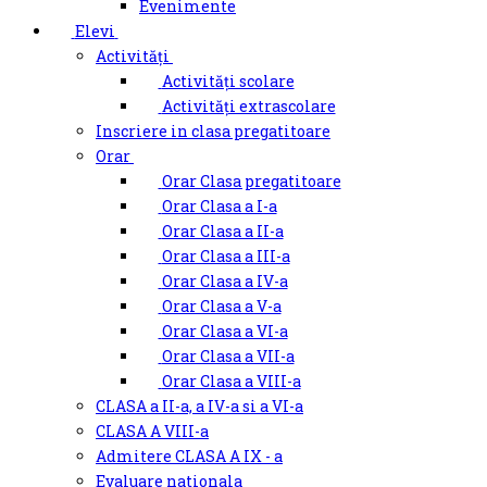
Evenimente
Elevi
Activități
Activități scolare
Activități extrascolare
Inscriere in clasa pregatitoare
Orar
Orar Clasa pregatitoare
Orar Clasa a I-a
Orar Clasa a II-a
Orar Clasa a III-a
Orar Clasa a IV-a
Orar Clasa a V-a
Orar Clasa a VI-a
Orar Clasa a VII-a
Orar Clasa a VIII-a
CLASA a II-a, a IV-a si a VI-a
CLASA A VIII-a
Admitere CLASA A IX - a
Evaluare nationala