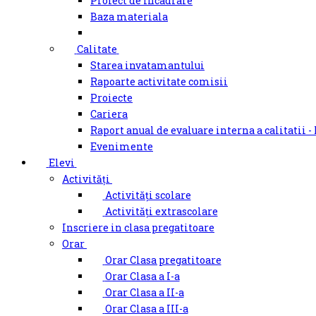
Proiect de incadrare
Baza materiala
Calitate
Starea invatamantului
Rapoarte activitate comisii
Proiecte
Cariera
Raport anual de evaluare interna a calitatii -
Evenimente
Elevi
Activități
Activități scolare
Activități extrascolare
Inscriere in clasa pregatitoare
Orar
Orar Clasa pregatitoare
Orar Clasa a I-a
Orar Clasa a II-a
Orar Clasa a III-a