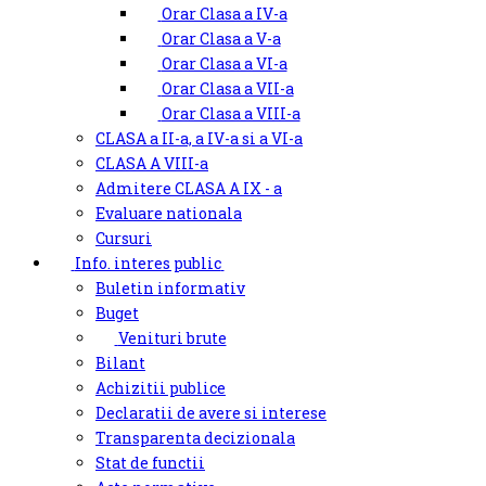
Orar Clasa a IV-a
Orar Clasa a V-a
Orar Clasa a VI-a
Orar Clasa a VII-a
Orar Clasa a VIII-a
CLASA a II-a, a IV-a si a VI-a
CLASA A VIII-a
Admitere CLASA A IX - a
Evaluare nationala
Cursuri
Info. interes public
Buletin informativ
Buget
Venituri brute
Bilant
Achizitii publice
Declaratii de avere si interese
Transparenta decizionala
Stat de functii