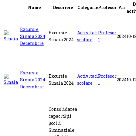
D
Nume
Descriere
Categorie
Profesor
An
acti
Excursie
Excursie
Activitati
Profesor
Sinaia 2024
2024
10-1
Sinaia 2024
scolare
1
Decembrie
Excursie
Excursie
Activitati
Profesor
Sinaia 2024
2024
10-1
Sinaia 2024
scolare
1
Decembrie
Consolidarea
capacității
Școlii
Gimnaziale